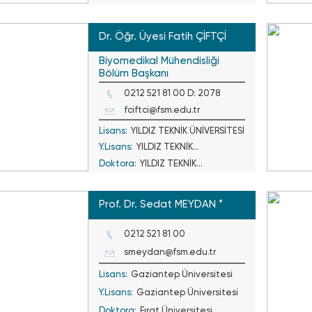
Vakıf Üniversitesi
Dr. Öğr. Üyesi Fatih ÇİFTÇİ
Biyomedikal Mühendisliği
Bölüm Başkanı
0212 521 81 00 D: 2078
fciftci@fsm.edu.tr
Lisans:
YILDIZ TEKNİK ÜNİVERSİTESİ
Y.Lisans:
YILDIZ TEKNİK
Doktora:
YILDIZ TEKNİK
ÜNİVERSİTESİ
ÜNİVERSİTESİ
Prof. Dr. Sedat MEYDAN *
0212 521 81 00
smeydan@fsm.edu.tr
Lisans:
Gaziantep Üniversitesi
Y.Lisans:
Gaziantep Üniversitesi
Doktora:
Fırat Üniversitesi