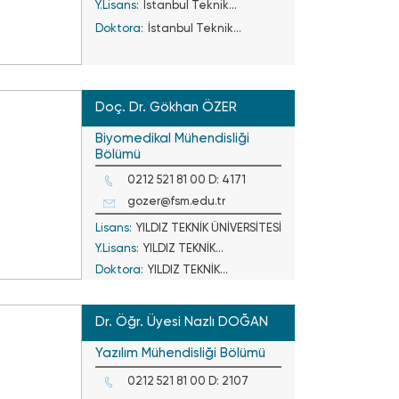
Y.Lisans:
İstanbul Teknik
Doktora:
Üniversitesi
İstanbul Teknik
Üniversitesi
Doç. Dr. Gökhan ÖZER
Biyomedikal Mühendisliği
Bölümü
0212 521 81 00 D: 4171
gozer@fsm.edu.tr
Lisans:
YILDIZ TEKNİK ÜNİVERSİTESİ
Y.Lisans:
YILDIZ TEKNİK
Doktora:
YILDIZ TEKNİK
ÜNİVERSİTESİ
ÜNİVERSİTESİ
Dr. Öğr. Üyesi Nazlı DOĞAN
Yazılım Mühendisliği Bölümü
0212 521 81 00 D: 2107