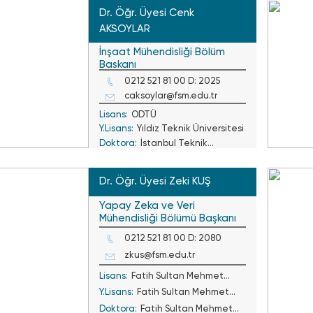
Dr. Öğr. Üyesi Cenk
AKSOYLAR
İnşaat Mühendisliği Bölüm
Başkanı
0212 521 81 00 D: 2025
caksoylar@fsm.edu.tr
Lisans:
ODTÜ
Y.Lisans:
Yıldız Teknik Üniversitesi
Doktora:
İstanbul Teknik
Üniversitesi
Dr. Öğr. Üyesi Zeki KUŞ
Yapay Zeka ve Veri
Mühendisliği Bölümü Başkanı
0212 521 81 00 D: 2080
zkus@fsm.edu.tr
Lisans:
Fatih Sultan Mehmet
Y.Lisans:
Fatih Sultan Mehmet
Vakıf Üniversitesi
Doktora:
Fatih Sultan Mehmet
Vakıf Üniversitesi