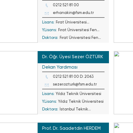
0212 521 81 00
erhanakin@fsm.edu.tr
Lisans:
Fırat Üniversitesi
Y.Lisans:
Mühendislik Fakültesi
Fırat Üniversitesi Fen
Doktora:
Bilimleri
Fırat Üniversitesi Fen
Bilimleri
Dr. Öğr. Üyesi Sezer ÖZTÜRK
Dekan Yardımcısı
0212 521 81 00 D: 2063
sezer.ozturk@fsm.edu.tr
Lisans:
Yıldız Teknik Üniversitesi
Y.Lisans:
Yıldız Teknik Üniversitesi
Doktora:
İstanbul Teknik
Üniversitesi
Prof. Dr. Saadetdin HERDEM