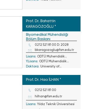
Üniversitesi
Prof. Dr. Bahattin
KARAGÖZOĞLU *
Biyomedikal Mühendisliği
Bölüm Başkanı
0212 521 81 00 D: 2028
bkaragozoglu@fsm.edu.tr
Lisans:
ODTÜ Mühendislik
Y.Lisans:
ODTÜ Mühendislik
Fakültesi
Doktora:
University of
Fakültesi
Strathclyde, Glasgow,
İskoçya
Prof. Dr. Hacı İLHAN *
0212 521 81 00
hilhan@fsm.edu.tr
Lisans:
Yıldız Teknik Üniversitesi