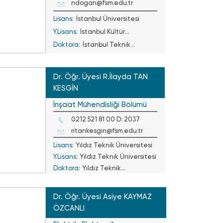
ndogan@fsm.edu.tr
Lisans:
İstanbul Üniversitesi
Y.Lisans:
İstanbul Kültür
Doktora:
Üniversitesi
İstanbul Teknik
Üniversitesi
Dr. Öğr. Üyesi R.İlayda TAN
KESGİN
İnşaat Mühendisliği Bölümü
0212 521 81 00 D: 2037
ritankesgin@fsm.edu.tr
Lisans:
Yıldız Teknik Üniversitesi
Y.Lisans:
Yıldız Teknik Üniversitesi
Doktora:
Yıldız Teknik
Üniversitesi
Dr. Öğr. Üyesi Asiye KAYMAZ
ÖZCANLI