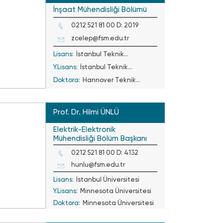
İnşaat Mühendisliği Bölümü
0212 521 81 00 D: 2019
zcelep@fsm.edu.tr
Lisans:
İstanbul Teknik
Y.Lisans:
Üniversitesi
İstanbul Teknik
Doktora:
Üniversitesi
Hannover Teknik
Üniversitesi
Prof. Dr. Hilmi ÜNLÜ
Elektrik-Elektronik
Mühendisliği Bölüm Başkanı
0212 521 81 00 D: 4132
hunlu@fsm.edu.tr
Lisans:
İstanbul Üniversitesi
Y.Lisans:
Minnesota Üniversitesi
Doktora:
Minnesota Üniversitesi