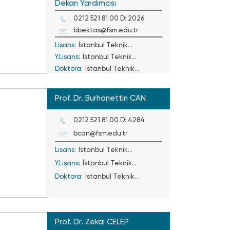
Dekan Yardımcısı
0212 521 81 00 D: 2026
bbektas@fsm.edu.tr
Lisans:
İstanbul Teknik
Y.Lisans:
İstanbul Teknik
Üniversitesi
Doktora:
İstanbul Teknik
Üniversitesi
Üniversitesi
Prof. Dr. Burhanettin CAN
0212 521 81 00 D: 4284
bcan@fsm.edu.tr
Lisans:
İstanbul Teknik
Y.Lisans:
Üniversitesi
İstanbul Teknik
Doktora:
Üniversitesi
İstanbul Teknik
Üniversitesi
Prof. Dr. Zekai CELEP