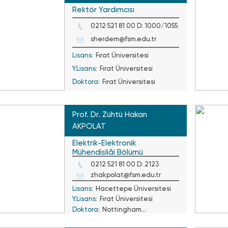
Rektör Yardımcısı
0212 521 81 00 D: 1000/1055
sherdem@fsm.edu.tr
Lisans:
Fırat Üniversitesi
Y.Lisans:
Fırat Üniversitesi
Doktora:
Fırat Üniversitesi
Prof. Dr. Zühtü Hakan
AKPOLAT
Elektrik-Elektronik
Mühendisliği Bölümü
0212 521 81 00 D: 2123
zhakpolat@fsm.edu.tr
Lisans:
Hacettepe Üniversitesi
Y.Lisans:
Fırat Üniversitesi
Doktora:
Nottingham
Üniversitesi / İngiltere