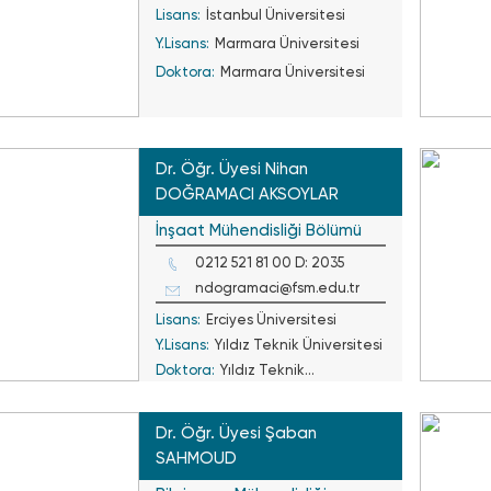
Lisans:
İstanbul Üniversitesi
Y.Lisans:
Marmara Üniversitesi
Doktora:
Marmara Üniversitesi
Dr. Öğr. Üyesi Nihan
DOĞRAMACI AKSOYLAR
İnşaat Mühendisliği Bölümü
0212 521 81 00 D: 2035
ndogramaci@fsm.edu.tr
Lisans:
Erciyes Üniversitesi
Y.Lisans:
Yıldız Teknik Üniversitesi
Doktora:
Yıldız Teknik
Üniversitesi
Dr. Öğr. Üyesi Şaban
SAHMOUD