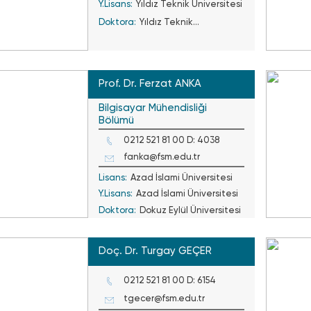
Y.Lisans:
Yıldız Teknik Üniversitesi
Doktora:
Yıldız Teknik
Üniversitesi
Prof. Dr. Ferzat ANKA
Bilgisayar Mühendisliği
Bölümü
0212 521 81 00 D: 4038
fanka@fsm.edu.tr
Lisans:
Azad İslami Üniversitesi
Y.Lisans:
Azad İslami Üniversitesi
Doktora:
Dokuz Eylül Üniversitesi
Doç. Dr. Turgay GEÇER
0212 521 81 00 D: 6154
tgecer@fsm.edu.tr