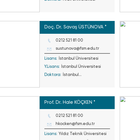
Doç. Dr. Savaş ÜSTÜNOVA *
0212 521 81 00
sustunova@fsm.edu.tr
Lisans:
İstanbul Üniversitesi
Y.Lisans:
İstanbul Üniversitesi
Doktora:
İstanbul
Üniversitesi/Marmara
Üniversitesi
Prof. Dr. Hale KÖÇKEN *
0212 521 81 00
hkocken@fsm.edu.tr
Lisans:
Yıldız Teknik Üniversitesi