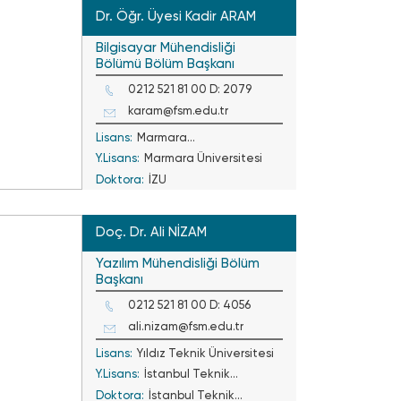
Dr. Öğr. Üyesi Kadir ARAM
Bilgisayar Mühendisliği
Bölümü Bölüm Başkanı
0212 521 81 00 D: 2079
karam@fsm.edu.tr
Lisans:
Marmara
Y.Lisans:
Marmara Üniversitesi
Üniversitesi/Sakarya U.
Doktora:
İZU
Doç. Dr. Ali NİZAM
Yazılım Mühendisliği Bölüm
Başkanı
0212 521 81 00 D: 4056
ali.nizam@fsm.edu.tr
Lisans:
Yıldız Teknik Üniversitesi
Y.Lisans:
İstanbul Teknik
Doktora:
İstanbul Teknik
Üniversitesi